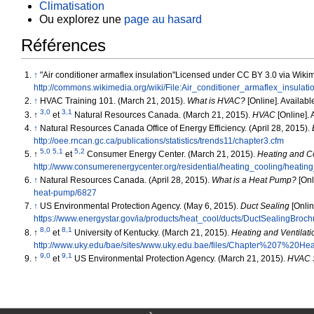
Climatisation
Ou explorez une
page au hasard
Références
↑
"Air conditioner armaflex insulation"Licensed under CC BY 3.0 via Wi
http://commons.wikimedia.org/wiki/File:Air_conditioner_armaflex_insulati
↑
HVAC Training 101. (March 21, 2015).
What is HVAC?
[Online]. Availabl
3,0
3,1
↑
et
Natural Resources Canada. (March 21, 2015).
HVAC
[Online]. 
↑
Natural Resources Canada Office of Energy Efficiency. (April 28, 2015).
http://oee.rncan.gc.ca/publications/statistics/trends11/chapter3.cfm
5,0
5,1
5,2
↑
et
Consumer Energy Center. (March 21, 2015).
Heating and C
http://www.consumerenergycenter.org/residential/heating_cooling/heating
↑
Natural Resources Canada. (April 28, 2015).
What is a Heat Pump?
[Onl
heat-pump/6827
↑
US Environmental Protection Agency. (May 6, 2015).
Duct Sealing
[Onlin
https://www.energystar.gov/ia/products/heat_cool/ducts/DuctSealingBroch
8,0
8,1
↑
et
University of Kentucky. (March 21, 2015).
Heating and Ventilati
http://www.uky.edu/bae/sites/www.uky.edu.bae/files/Chapter%207%20He
9,0
9,1
↑
et
US Environmental Protection Agency. (March 21, 2015).
HVAC 