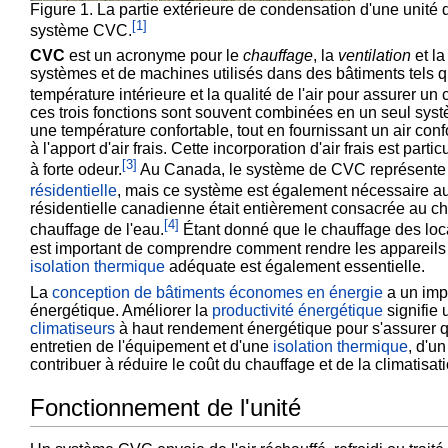
Figure 1. La partie extérieure de condensation d'une unité de
[
1
]
système CVC.
CVC
est un acronyme pour le
chauffage
, la
ventilation
et l
systèmes et de machines utilisés dans des bâtiments tels q
température intérieure et la qualité de l'air pour assurer un 
ces trois fonctions sont souvent combinées en un seul systè
une température confortable, tout en fournissant un air conf
à l'apport d'air frais. Cette incorporation d'air frais est pa
[
3
]
à forte odeur.
Au Canada, le système de CVC représente l
résidentielle
, mais ce système est également nécessaire au
résidentielle canadienne était entièrement consacrée au c
[
4
]
chauffage de l'eau.
Étant donné que le chauffage des locau
est important de comprendre comment rendre les appareils 
isolation thermique
adéquate est également essentielle.
La
conception de bâtiments économes en énergie
a un impa
énergétique
. Améliorer la
productivité énergétique
signifie 
climatiseurs
à haut rendement énergétique pour s'assurer qu
entretien de l'équipement et d'une
isolation thermique
, d'u
contribuer à réduire le coût du chauffage et de la climatisati
Fonctionnement de l'unité