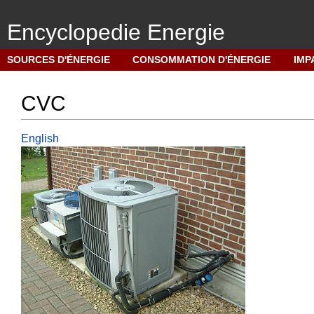
Encyclopedie Energie
M
SOURCES D'ÉNERGIE
CONSOMMATION D'ÉNERGIE
IMP
e
n
CVC
u
d
e
English
n
a
v
i
g
a
t
i
o
n