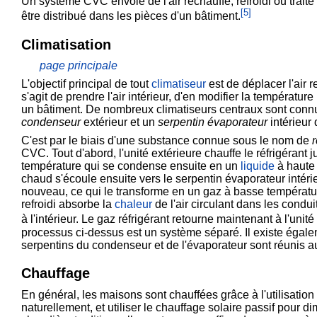
Un système CVC envoie de l'air réchauffé, refroidi ou trait
[
5
]
être distribué dans les pièces d'un bâtiment.
Climatisation
page principale
L'objectif principal de tout
climatiseur
est de déplacer l'air 
s'agit de prendre l'air intérieur, d'en modifier la température
un bâtiment. De nombreux climatiseurs centraux sont connu
condenseur
extérieur et un
serpentin évaporateur
intérieur 
C'est par le biais d'une substance connue sous le nom de
r
CVC. Tout d'abord, l'unité extérieure chauffe le réfrigérant 
température qui se condense ensuite en un
liquide
à haute 
chaud s'écoule ensuite vers le serpentin évaporateur intérieu
nouveau, ce qui le transforme en un gaz à basse températu
refroidi absorbe la
chaleur
de l'air circulant dans les conduit
à l'intérieur. Le gaz réfrigérant retourne maintenant à l'uni
processus ci-dessus est un système séparé. Il existe éga
serpentins du condenseur et de l'évaporateur sont réunis 
Chauffage
En général, les maisons sont chauffées grâce à l'utilisatio
naturellement, et utiliser le
chauffage solaire passif
pour dim