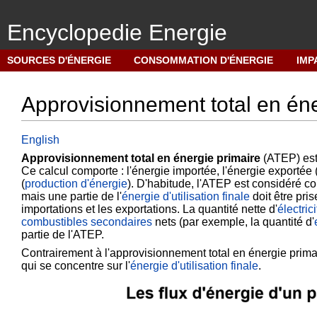
Encyclopedie Energie
M
SOURCES D'ÉNERGIE
CONSOMMATION D'ÉNERGIE
IMP
e
n
Approvisionnement total en éne
u
d
e
English
n
Approvisionnement total en énergie primaire
(ATEP) est 
Ce calcul comporte : l'
énergie importée
, l'
énergie exportée
(
a
(
production d'énergie
). D'habitude, l'ATEP est considéré c
v
mais une partie de l'
énergie d'utilisation finale
doit être pris
i
importations et les exportations. La quantité nette d'
électrici
combustibles secondaires
nets (par exemple, la quantité d'
g
partie de l'ATEP.
a
Contrairement à l'approvisionnement total en énergie prima
t
qui se concentre sur l'
énergie d'utilisation finale
.
i
o
n